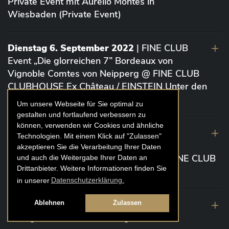
Private Event mit Aurelio Montes in
Wiesbaden (Private Event)
Dienstag 6. September 2022
| FINE CLUB
Event „Die glorreichen 7” Bordeaux von
Vignoble Comtes von Neipperg @ FINE CLUB
CLUBHOUSE Ex Château / EINSTEIN Unter den
Linden (Berlin)
Um unsere Webseite für Sie optimal zu
gestalten und fortlaufend verbessern zu
können, verwenden wir Cookies und ähnliche
19. August 2022
| FINE CLUB Academy
Technologien. Mit einem Klick auf "Zulassen"
Caviar „Die glorreichen 7“ Riesling Große
akzeptieren Sie die Verarbeitung Ihrer Daten
Gewächse von der Mosel aus 2020 @ FINE CLUB
und auch die Weitergabe Ihrer Daten an
Drittanbieter. Weitere Informationen finden Sie
Clubhouse Prunier Cologne (Köln)
in unserer
Datenschutzerklärung.
29. Juli 2022
| Weinbergwanderung
Ablehnen
Zulassen
Weingüter Geheimrat J. Wegeler