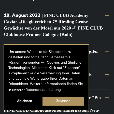
19. August 2022
| FINE CLUB Academy
Caviar „Die glorreichen 7“ Riesling Große
Gewächse von der Mosel aus 2020 @ FINE CLUB
Clubhouse Prunier Cologne (Köln)
29. Juli 2022
| Weinbergwanderung Weingüter
Um unsere Webseite für Sie optimal zu
gestalten und fortlaufend verbessern zu
Geheimrat J. Wegeler
können, verwenden wir Cookies und ähnliche
Technologien. Mit einem Klick auf "Zulassen"
akzeptieren Sie die Verarbeitung Ihrer Daten
26. bis 27. Juli 2022
| FINE CLUB Travels
und auch die Weitergabe Ihrer Daten an
Frankreich Champagne Kurztrip
Drittanbieter. Weitere Informationen finden Sie
in unserer
Datenschutzerklärung.
22. Juli 2022
| FINE CLUB Private Dinner "Pio
Ablehnen
Zulassen
Cesare" mit Tochter Frederica Pio Boffa @
FINE CLUB Clubhouse Alter Haferkasten, Neu-