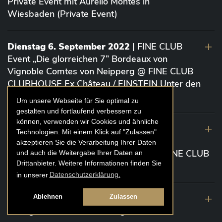
Private Event mit Aurelio Montes in
Wiesbaden (Private Event)
Dienstag 6. September 2022
| FINE CLUB
Event „Die glorreichen 7” Bordeaux von
Vignoble Comtes von Neipperg @ FINE CLUB
CLUBHOUSE Ex Château / EINSTEIN Unter den
Linden (Berlin)
Um unsere Webseite für Sie optimal zu
gestalten und fortlaufend verbessern zu
können, verwenden wir Cookies und ähnliche
19. August 2022
| FINE CLUB Academy
Technologien. Mit einem Klick auf "Zulassen"
Caviar „Die glorreichen 7“ Riesling Große
akzeptieren Sie die Verarbeitung Ihrer Daten
Gewächse von der Mosel aus 2020 @ FINE CLUB
und auch die Weitergabe Ihrer Daten an
Drittanbieter. Weitere Informationen finden Sie
Clubhouse Prunier Cologne (Köln)
in unserer
Datenschutzerklärung.
29. Juli 2022
| Weinbergwanderung
Ablehnen
Zulassen
Weingüter Geheimrat J. Wegeler