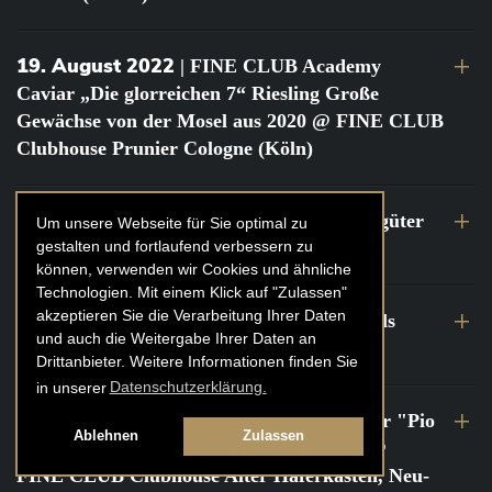
19. August 2022
| FINE CLUB Academy
Caviar „Die glorreichen 7“ Riesling Große
Gewächse von der Mosel aus 2020 @ FINE CLUB
Clubhouse Prunier Cologne (Köln)
29. Juli 2022
| Weinbergwanderung Weingüter
Um unsere Webseite für Sie optimal zu
gestalten und fortlaufend verbessern zu
Geheimrat J. Wegeler
können, verwenden wir Cookies und ähnliche
Technologien. Mit einem Klick auf "Zulassen"
akzeptieren Sie die Verarbeitung Ihrer Daten
26. bis 27. Juli 2022
| FINE CLUB Travels
und auch die Weitergabe Ihrer Daten an
Frankreich Champagne Kurztrip
Drittanbieter. Weitere Informationen finden Sie
in unserer
Datenschutzerklärung.
22. Juli 2022
| FINE CLUB Private Dinner "Pio
Ablehnen
Zulassen
Cesare" mit Tochter Frederica Pio Boffa @
FINE CLUB Clubhouse Alter Haferkasten, Neu-