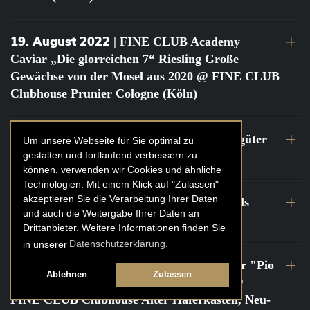
19. August 2022
| FINE CLUB Academy
Caviar „Die glorreichen 7“ Riesling Große
Gewächse von der Mosel aus 2020 @ FINE CLUB
Clubhouse Prunier Cologne (Köln)
29. Juli 2022
| Weinbergwanderung Weingüter
Um unsere Webseite für Sie optimal zu
gestalten und fortlaufend verbessern zu
Geheimrat J. Wegeler
können, verwenden wir Cookies und ähnliche
Technologien. Mit einem Klick auf "Zulassen"
akzeptieren Sie die Verarbeitung Ihrer Daten
26. bis 27. Juli 2022
| FINE CLUB Travels
und auch die Weitergabe Ihrer Daten an
Frankreich Champagne Kurztrip
Drittanbieter. Weitere Informationen finden Sie
in unserer
Datenschutzerklärung.
22. Juli 2022
| FINE CLUB Private Dinner "Pio
Ablehnen
Zulassen
Cesare" mit Tochter Frederica Pio Boffa @
FINE CLUB Clubhouse Alter Haferkasten, Neu-