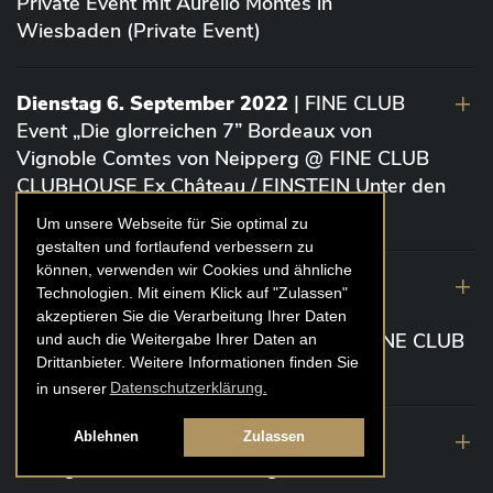
Private Event mit Aurelio Montes in
Wiesbaden (Private Event)
Dienstag 6. September 2022
| FINE CLUB
Event „Die glorreichen 7” Bordeaux von
Vignoble Comtes von Neipperg @ FINE CLUB
CLUBHOUSE Ex Château / EINSTEIN Unter den
Linden (Berlin)
Um unsere Webseite für Sie optimal zu
gestalten und fortlaufend verbessern zu
können, verwenden wir Cookies und ähnliche
19. August 2022
| FINE CLUB Academy
Technologien. Mit einem Klick auf "Zulassen"
Caviar „Die glorreichen 7“ Riesling Große
akzeptieren Sie die Verarbeitung Ihrer Daten
Gewächse von der Mosel aus 2020 @ FINE CLUB
und auch die Weitergabe Ihrer Daten an
Drittanbieter. Weitere Informationen finden Sie
Clubhouse Prunier Cologne (Köln)
in unserer
Datenschutzerklärung.
29. Juli 2022
| Weinbergwanderung
Ablehnen
Zulassen
Weingüter Geheimrat J. Wegeler