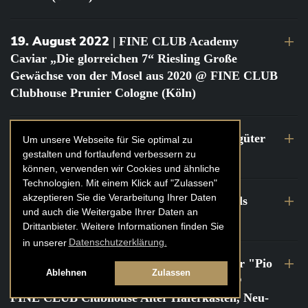
19. August 2022
| FINE CLUB Academy
Caviar „Die glorreichen 7“ Riesling Große
Gewächse von der Mosel aus 2020 @ FINE CLUB
Clubhouse Prunier Cologne (Köln)
29. Juli 2022
| Weinbergwanderung Weingüter
Um unsere Webseite für Sie optimal zu
gestalten und fortlaufend verbessern zu
Geheimrat J. Wegeler
können, verwenden wir Cookies und ähnliche
Technologien. Mit einem Klick auf "Zulassen"
akzeptieren Sie die Verarbeitung Ihrer Daten
26. bis 27. Juli 2022
| FINE CLUB Travels
und auch die Weitergabe Ihrer Daten an
Frankreich Champagne Kurztrip
Drittanbieter. Weitere Informationen finden Sie
in unserer
Datenschutzerklärung.
22. Juli 2022
| FINE CLUB Private Dinner "Pio
Ablehnen
Zulassen
Cesare" mit Tochter Frederica Pio Boffa @
FINE CLUB Clubhouse Alter Haferkasten, Neu-