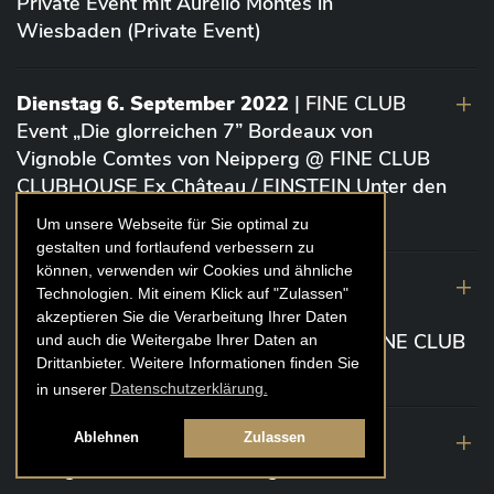
Private Event mit Aurelio Montes in
Wiesbaden (Private Event)
Dienstag 6. September 2022
| FINE CLUB
Event „Die glorreichen 7” Bordeaux von
Vignoble Comtes von Neipperg @ FINE CLUB
CLUBHOUSE Ex Château / EINSTEIN Unter den
Linden (Berlin)
Um unsere Webseite für Sie optimal zu
gestalten und fortlaufend verbessern zu
können, verwenden wir Cookies und ähnliche
19. August 2022
| FINE CLUB Academy
Technologien. Mit einem Klick auf "Zulassen"
Caviar „Die glorreichen 7“ Riesling Große
akzeptieren Sie die Verarbeitung Ihrer Daten
Gewächse von der Mosel aus 2020 @ FINE CLUB
und auch die Weitergabe Ihrer Daten an
Drittanbieter. Weitere Informationen finden Sie
Clubhouse Prunier Cologne (Köln)
in unserer
Datenschutzerklärung.
29. Juli 2022
| Weinbergwanderung
Ablehnen
Zulassen
Weingüter Geheimrat J. Wegeler