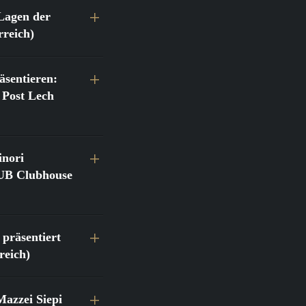
Lagen der
reich)
äsentieren:
 Post Lech
inori
LUB Clubhouse
 präsentiert
reich)
azzei Siepi