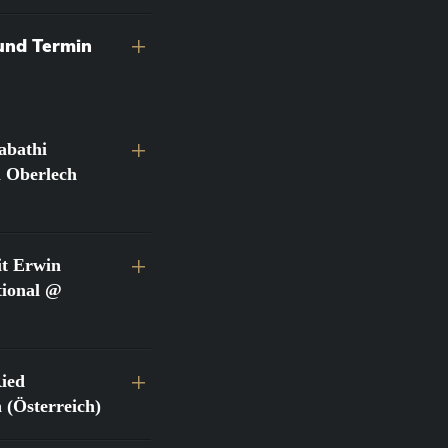
 und Termin
abathi
l Oberlech
t Erwin
tional @
Ried
(Österreich)