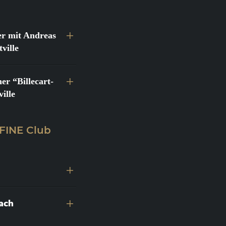
r mit Andreas
ville
 “Billecart-
ille
 FINE Club
nach