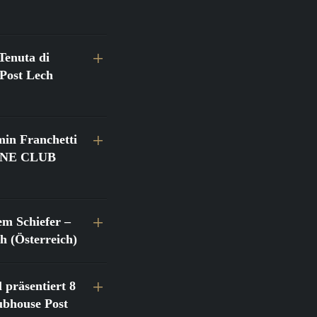
Tenuta di
Post Lech
in Franchetti
@FINE CLUB
em Schiefer –
 (Österreich)
 präsentiert 8
bhouse Post