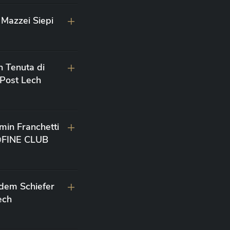
Mazzei Siepi
n Tenuta di
 Post Lech
min Franchetti
 @FINE CLUB
 dem Schiefer
ech