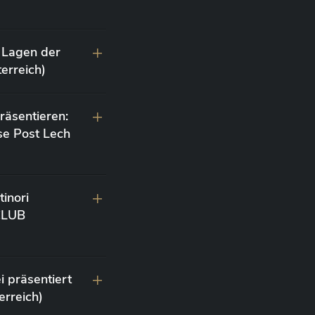
 Lagen der
erreich)
räsentieren:
se Post Lech
inori
 CLUB
i präsentiert
erreich)