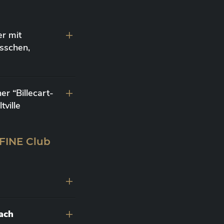
r mit
sschen,
r “Billecart-
ville
 FINE Club
nach