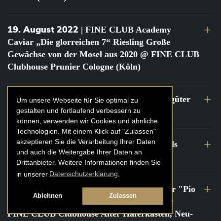
19. August 2022
| FINE CLUB Academy
Caviar „Die glorreichen 7“ Riesling Große
Gewächse von der Mosel aus 2020 @ FINE CLUB
Clubhouse Prunier Cologne (Köln)
29. Juli 2022
| Weinbergwanderung Weingüter
Um unsere Webseite für Sie optimal zu
gestalten und fortlaufend verbessern zu
Geheimrat J. Wegeler
können, verwenden wir Cookies und ähnliche
Technologien. Mit einem Klick auf "Zulassen"
akzeptieren Sie die Verarbeitung Ihrer Daten
26. bis 27. Juli 2022
| FINE CLUB Travels
und auch die Weitergabe Ihrer Daten an
Frankreich Champagne Kurztrip
Drittanbieter. Weitere Informationen finden Sie
in unserer
Datenschutzerklärung.
22. Juli 2022
| FINE CLUB Private Dinner "Pio
Ablehnen
Zulassen
Cesare" mit Tochter Frederica Pio Boffa @
FINE CLUB Clubhouse Alter Haferkasten, Neu-