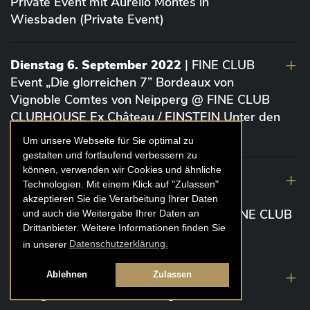
Private Event mit Aurelio Montes in
Wiesbaden (Private Event)
Dienstag 6. September 2022
| FINE CLUB
Event „Die glorreichen 7” Bordeaux von
Vignoble Comtes von Neipperg @ FINE CLUB
CLUBHOUSE Ex Château / EINSTEIN Unter den
Linden (Berlin)
Um unsere Webseite für Sie optimal zu
gestalten und fortlaufend verbessern zu
können, verwenden wir Cookies und ähnliche
19. August 2022
| FINE CLUB Academy
Technologien. Mit einem Klick auf "Zulassen"
Caviar „Die glorreichen 7“ Riesling Große
akzeptieren Sie die Verarbeitung Ihrer Daten
Gewächse von der Mosel aus 2020 @ FINE CLUB
und auch die Weitergabe Ihrer Daten an
Drittanbieter. Weitere Informationen finden Sie
Clubhouse Prunier Cologne (Köln)
in unserer
Datenschutzerklärung.
29. Juli 2022
| Weinbergwanderung
Ablehnen
Zulassen
Weingüter Geheimrat J. Wegeler