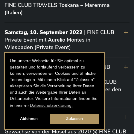
FINE CLUB TRAVELS Toskana – Maremma
(Italien)
Samstag, 10. September 2022
| FINE CLUB
Private Event mit Aurelio Montes in
Wiesbaden (Private Event)
Um unsere Webseite für Sie optimal zu
Dienstag 6. September 2022
| FINE CLUB
gestalten und fortlaufend verbessern zu
können, verwenden wir Cookies und ähnliche
Event „Die glorreichen 7” Bordeaux von
Technologien. Mit einem Klick auf "Zulassen"
Vignoble Comtes von Neipperg @ FINE CLUB
akzeptieren Sie die Verarbeitung Ihrer Daten
CLUBHOUSE Ex Château / EINSTEIN Unter den
und auch die Weitergabe Ihrer Daten an
Linden (Berlin)
Drittanbieter. Weitere Informationen finden Sie
in unserer
Datenschutzerklärung.
19. August 2022
| FINE CLUB Academy
Ablehnen
Zulassen
Caviar „Die glorreichen 7“ Riesling Große
Gewächse von der Mosel aus 2020 @ FINE CLUB