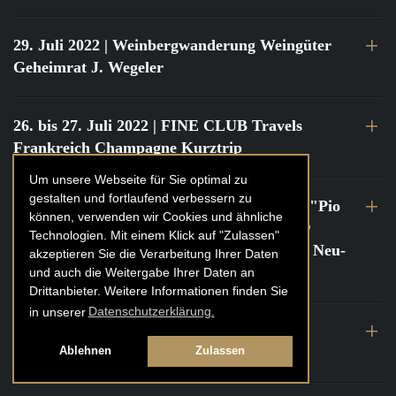
29. Juli 2022
| Weinbergwanderung Weingüter
Geheimrat J. Wegeler
26. bis 27. Juli 2022
| FINE CLUB Travels
Frankreich Champagne Kurztrip
Um unsere Webseite für Sie optimal zu
gestalten und fortlaufend verbessern zu
22. Juli 2022
| FINE CLUB Private Dinner "Pio
können, verwenden wir Cookies und ähnliche
Cesare" mit Tochter Frederica Pio Boffa @
Technologien. Mit einem Klick auf "Zulassen"
FINE CLUB Clubhouse Alter Haferkasten, Neu-
akzeptieren Sie die Verarbeitung Ihrer Daten
Isenburg
und auch die Weitergabe Ihrer Daten an
Drittanbieter. Weitere Informationen finden Sie
in unserer
Datenschutzerklärung.
21. bis 22. Juli 2022
| FINE CLUB Travels
Frankreich Burgund Kurztrip
Ablehnen
Zulassen