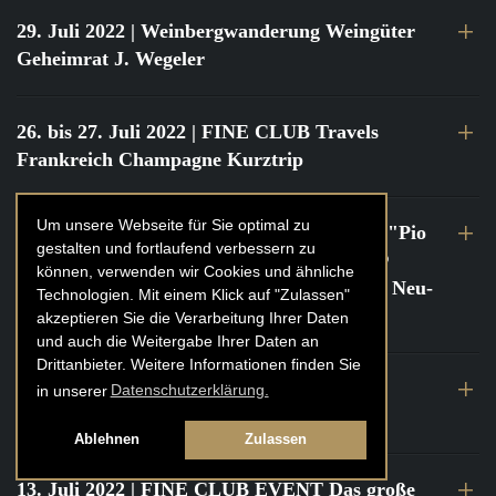
29. Juli 2022
| Weinbergwanderung Weingüter
Geheimrat J. Wegeler
26. bis 27. Juli 2022
| FINE CLUB Travels
Frankreich Champagne Kurztrip
Um unsere Webseite für Sie optimal zu
22. Juli 2022
| FINE CLUB Private Dinner "Pio
gestalten und fortlaufend verbessern zu
Cesare" mit Tochter Frederica Pio Boffa @
können, verwenden wir Cookies und ähnliche
FINE CLUB Clubhouse Alter Haferkasten, Neu-
Technologien. Mit einem Klick auf "Zulassen"
Isenburg
akzeptieren Sie die Verarbeitung Ihrer Daten
und auch die Weitergabe Ihrer Daten an
Drittanbieter. Weitere Informationen finden Sie
21. bis 22. Juli 2022
| FINE CLUB Travels
in unserer
Datenschutzerklärung.
Frankreich Burgund Kurztrip
Ablehnen
Zulassen
13. Juli 2022
| FINE CLUB EVENT Das große