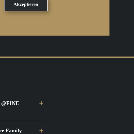
ei @FINE
ace Family