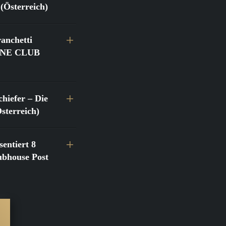
(Österreich)
anchetti
@FINE CLUB
hiefer – Die
terreich)
entiert 8
bhouse Post