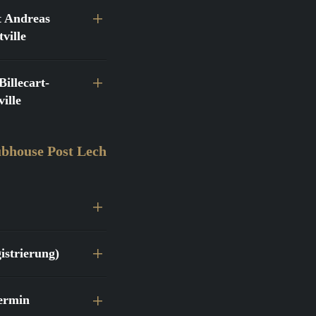
 Andreas
ville
llecart-
ille
bhouse Post Lech
istrierung)
ermin