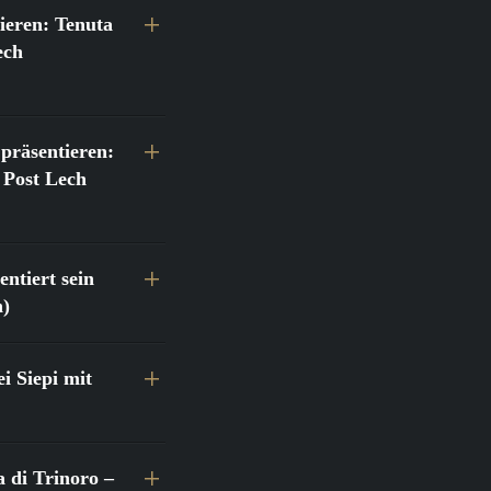
ieren: Tenuta
ech
präsentieren:
 Post Lech
ntiert sein
h)
 Siepi mit
a di Trinoro –