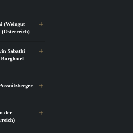
hi (Weingut
 (Österreich)
in Sabathi
 Burghotel
Pössnitzberger
n der
reich)