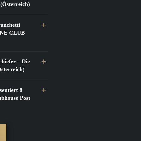
(Österreich)
anchetti
@FINE CLUB
hiefer – Die
terreich)
entiert 8
bhouse Post