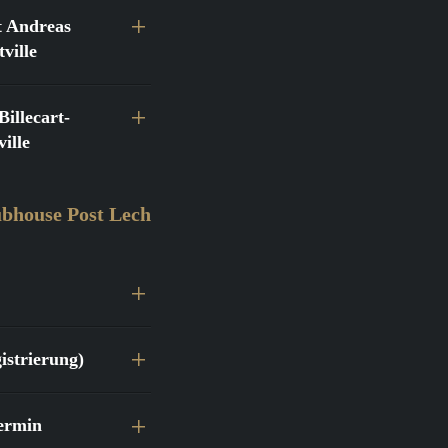
 Andreas
ville
llecart-
ille
bhouse Post Lech
istrierung)
ermin