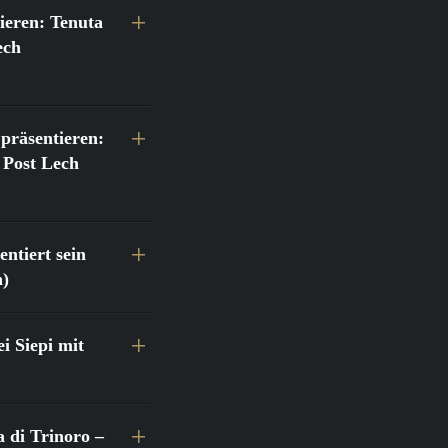
ieren: Tenuta
ech
präsentieren:
 Post Lech
ntiert sein
h)
 Siepi mit
a di Trinoro –