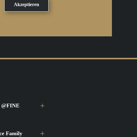
ei @FINE
ace Family