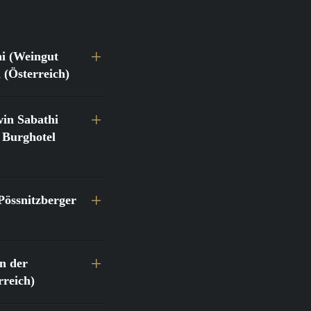
hi (Weingut
 (Österreich)
in Sabathi
 Burghotel
Pössnitzberger
n der
reich)