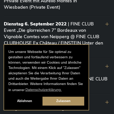
Private Event mit Aurelio Montes in
Wiesbaden (Private Event)
Dienstag 6. September 2022
| FINE CLUB
Event „Die glorreichen 7” Bordeaux von
Vignoble Comtes von Neipperg @ FINE CLUB
CLUBHOUSE Ex Château / EINSTEIN Unter den
Linden (Berlin)
Um unsere Webseite für Sie optimal zu
gestalten und fortlaufend verbessern zu
können, verwenden wir Cookies und ähnliche
19. August 2022
| FINE CLUB Academy
Technologien. Mit einem Klick auf "Zulassen"
Caviar „Die glorreichen 7“ Riesling Große
akzeptieren Sie die Verarbeitung Ihrer Daten
Gewächse von der Mosel aus 2020 @ FINE CLUB
und auch die Weitergabe Ihrer Daten an
Drittanbieter. Weitere Informationen finden Sie
Clubhouse Prunier Cologne (Köln)
in unserer
Datenschutzerklärung.
29. Juli 2022
| Weinbergwanderung
Ablehnen
Zulassen
Weingüter Geheimrat J. Wegeler