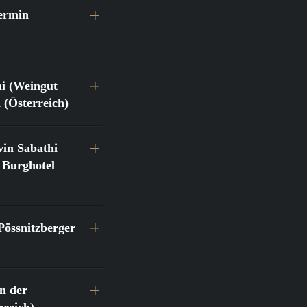
ermin
hi (Weingut
 (Österreich)
in Sabathi
 Burghotel
Pössnitzberger
n der
reich)