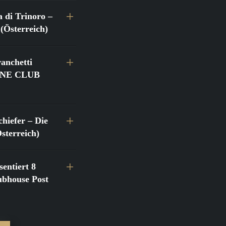
a di Trinoro –
(Österreich)
anchetti
@FINE CLUB
hiefer – Die
terreich)
entiert 8
bhouse Post