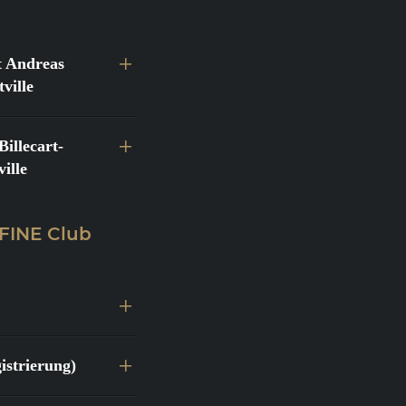
 Andreas
ville
llecart-
ille
 FINE Club
istrierung)