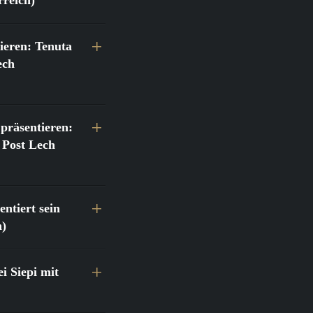
ieren: Tenuta
ech
präsentieren:
 Post Lech
ntiert sein
h)
 Siepi mit