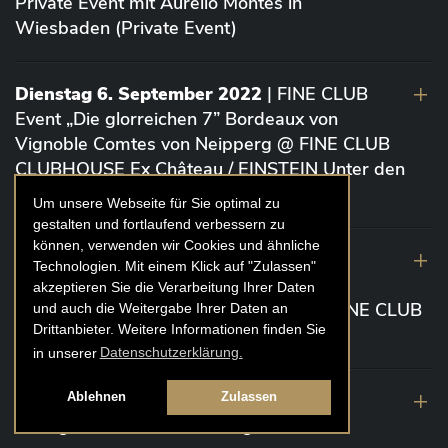
Private Event mit Aurelio Montes in
Wiesbaden (Private Event)
Dienstag 6. September 2022
| FINE CLUB
Event „Die glorreichen 7” Bordeaux von
Vignoble Comtes von Neipperg @ FINE CLUB
CLUBHOUSE Ex Château / EINSTEIN Unter den
Linden (Berlin)
Um unsere Webseite für Sie optimal zu
gestalten und fortlaufend verbessern zu
können, verwenden wir Cookies und ähnliche
19. August 2022
| FINE CLUB Academy
Technologien. Mit einem Klick auf "Zulassen"
Caviar „Die glorreichen 7“ Riesling Große
akzeptieren Sie die Verarbeitung Ihrer Daten
Gewächse von der Mosel aus 2020 @ FINE CLUB
und auch die Weitergabe Ihrer Daten an
Drittanbieter. Weitere Informationen finden Sie
Clubhouse Prunier Cologne (Köln)
in unserer
Datenschutzerklärung.
29. Juli 2022
| Weinbergwanderung
Ablehnen
Zulassen
Weingüter Geheimrat J. Wegeler