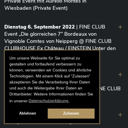
Private Event mit Aurelio Montes in
Wiesbaden (Private Event)
Dienstag 6. September 2022
| FINE CLUB
Event „Die glorreichen 7” Bordeaux von
Vignoble Comtes von Neipperg @ FINE CLUB
CLUBHOUSE Ex Château / EINSTEIN Unter den
Linden (Berlin)
Um unsere Webseite für Sie optimal zu
gestalten und fortlaufend verbessern zu
können, verwenden wir Cookies und ähnliche
19. August 2022
| FINE CLUB Academy
Technologien. Mit einem Klick auf "Zulassen"
Caviar „Die glorreichen 7“ Riesling Große
akzeptieren Sie die Verarbeitung Ihrer Daten
Gewächse von der Mosel aus 2020 @ FINE CLUB
und auch die Weitergabe Ihrer Daten an
Drittanbieter. Weitere Informationen finden Sie
Clubhouse Prunier Cologne (Köln)
in unserer
Datenschutzerklärung.
29. Juli 2022
| Weinbergwanderung
Ablehnen
Zulassen
Weingüter Geheimrat J. Wegeler