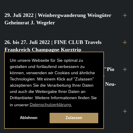
29. Juli 2022
| Weinbergwanderung Weingüter
Geheimrat J. Wegeler
26. bis 27. Juli 2022
| FINE CLUB Travels
Frankreich Champagne Kurztrip
Um unsere Webseite für Sie optimal zu
gestalten und fortlaufend verbessern zu
22. Juli 2022
| FINE CLUB Private Dinner "Pio
können, verwenden wir Cookies und ähnliche
Cesare" mit Tochter Frederica Pio Boffa @
Technologien. Mit einem Klick auf "Zulassen"
FINE CLUB Clubhouse Alter Haferkasten, Neu-
akzeptieren Sie die Verarbeitung Ihrer Daten
Isenburg
und auch die Weitergabe Ihrer Daten an
Drittanbieter. Weitere Informationen finden Sie
in unserer
Datenschutzerklärung.
21. bis 22. Juli 2022
| FINE CLUB Travels
Frankreich Burgund Kurztrip
Ablehnen
Zulassen