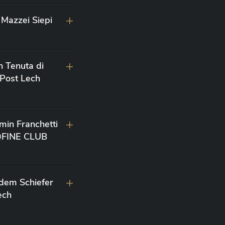
Mazzei Siepi
n Tenuta di
 Post Lech
min Franchetti
 @FINE CLUB
 dem Schiefer
ech