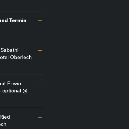
 und Termin
 Sabathi
otel Oberlech
it Erwin
- optional @
 Ried
ech