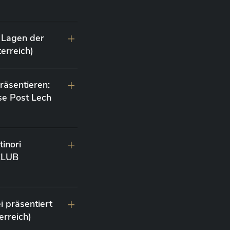
 Lagen der
erreich)
räsentieren:
se Post Lech
inori
 CLUB
i präsentiert
erreich)