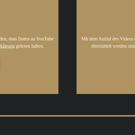
nden, dass Daten an YouTube
Mit dem Aufruf des Videos 
rklärung
gelesen haben.
übermittelt werden und