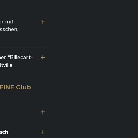
r mit
sschen,
r “Billecart-
ville
 FINE Club
nach