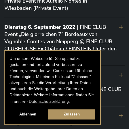
Private Event mit Aurelio Montes in
Wiesbaden (Private Event)
Dienstag 6. September 2022
| FINE CLUB
Event „Die glorreichen 7” Bordeaux von
Vignoble Comtes von Neipperg @ FINE CLUB
CLUBHOUSE Ex Château / EINSTEIN Unter den
Linden (Berlin)
Um unsere Webseite für Sie optimal zu
gestalten und fortlaufend verbessern zu
können, verwenden wir Cookies und ähnliche
19. August 2022
| FINE CLUB Academy
Technologien. Mit einem Klick auf "Zulassen"
Caviar „Die glorreichen 7“ Riesling Große
akzeptieren Sie die Verarbeitung Ihrer Daten
Gewächse von der Mosel aus 2020 @ FINE CLUB
und auch die Weitergabe Ihrer Daten an
Drittanbieter. Weitere Informationen finden Sie
Clubhouse Prunier Cologne (Köln)
in unserer
Datenschutzerklärung.
29. Juli 2022
| Weinbergwanderung
Ablehnen
Zulassen
Weingüter Geheimrat J. Wegeler