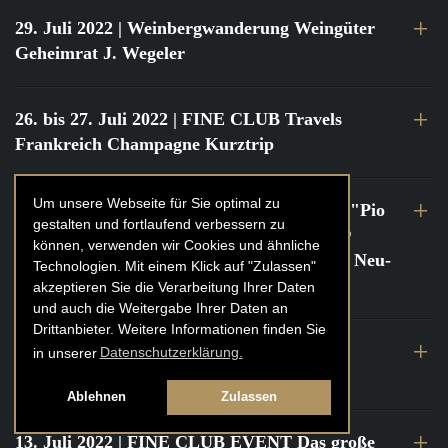
29. Juli 2022
| Weinbergwanderung Weingüter
Geheimrat J. Wegeler
26. bis 27. Juli 2022
| FINE CLUB Travels
Frankreich Champagne Kurztrip
Um unsere Webseite für Sie optimal zu
22. Juli 2022
| FINE CLUB Private Dinner "Pio
gestalten und fortlaufend verbessern zu
Cesare" mit Tochter Frederica Pio Boffa @
können, verwenden wir Cookies und ähnliche
FINE CLUB Clubhouse Alter Haferkasten, Neu-
Technologien. Mit einem Klick auf "Zulassen"
Isenburg
akzeptieren Sie die Verarbeitung Ihrer Daten
und auch die Weitergabe Ihrer Daten an
Drittanbieter. Weitere Informationen finden Sie
21. bis 22. Juli 2022
| FINE CLUB Travels
in unserer
Datenschutzerklärung.
Frankreich Burgund Kurztrip
Ablehnen
Zulassen
13. Juli 2022
| FINE CLUB EVENT Das große