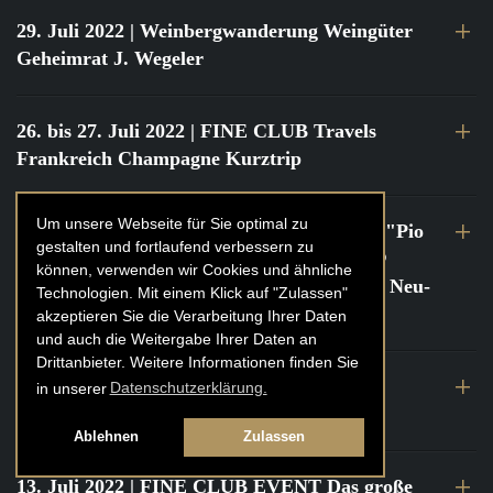
29. Juli 2022
| Weinbergwanderung Weingüter
Geheimrat J. Wegeler
26. bis 27. Juli 2022
| FINE CLUB Travels
Frankreich Champagne Kurztrip
Um unsere Webseite für Sie optimal zu
22. Juli 2022
| FINE CLUB Private Dinner "Pio
gestalten und fortlaufend verbessern zu
Cesare" mit Tochter Frederica Pio Boffa @
können, verwenden wir Cookies und ähnliche
FINE CLUB Clubhouse Alter Haferkasten, Neu-
Technologien. Mit einem Klick auf "Zulassen"
Isenburg
akzeptieren Sie die Verarbeitung Ihrer Daten
und auch die Weitergabe Ihrer Daten an
Drittanbieter. Weitere Informationen finden Sie
21. bis 22. Juli 2022
| FINE CLUB Travels
in unserer
Datenschutzerklärung.
Frankreich Burgund Kurztrip
Ablehnen
Zulassen
13. Juli 2022
| FINE CLUB EVENT Das große