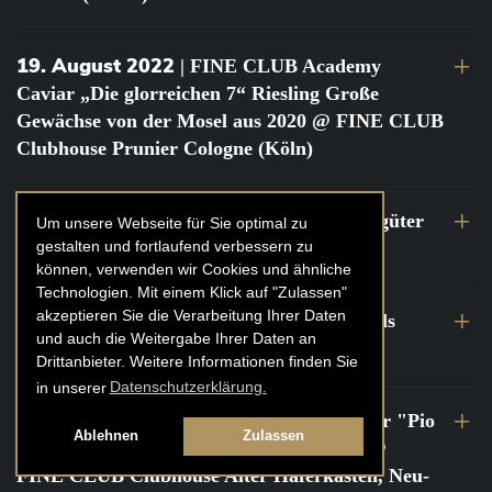
19. August 2022
| FINE CLUB Academy
Caviar „Die glorreichen 7“ Riesling Große
Gewächse von der Mosel aus 2020 @ FINE CLUB
Clubhouse Prunier Cologne (Köln)
29. Juli 2022
| Weinbergwanderung Weingüter
Um unsere Webseite für Sie optimal zu
gestalten und fortlaufend verbessern zu
Geheimrat J. Wegeler
können, verwenden wir Cookies und ähnliche
Technologien. Mit einem Klick auf "Zulassen"
akzeptieren Sie die Verarbeitung Ihrer Daten
26. bis 27. Juli 2022
| FINE CLUB Travels
und auch die Weitergabe Ihrer Daten an
Frankreich Champagne Kurztrip
Drittanbieter. Weitere Informationen finden Sie
in unserer
Datenschutzerklärung.
22. Juli 2022
| FINE CLUB Private Dinner "Pio
Ablehnen
Zulassen
Cesare" mit Tochter Frederica Pio Boffa @
FINE CLUB Clubhouse Alter Haferkasten, Neu-