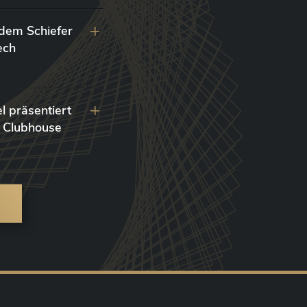
 dem Schiefer
ech
l präsentiert
 Clubhouse