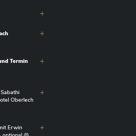
nach
 und Termin
 Sabathi
otel Oberlech
it Erwin
- optional @