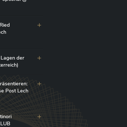
 Ried
ech
 Lagen der
erreich)
räsentieren:
se Post Lech
inori
 CLUB