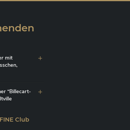
ehenden
r mit
sschen,
r “Billecart-
ville
 FINE Club