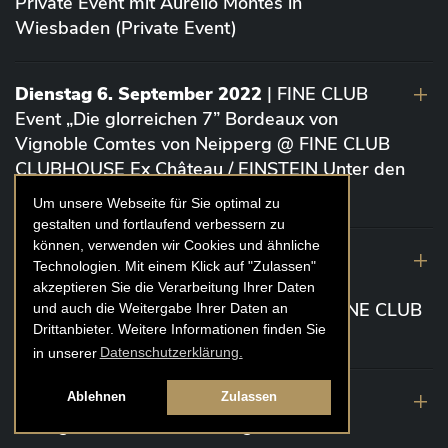
Private Event mit Aurelio Montes in
Wiesbaden (Private Event)
Dienstag 6. September 2022
| FINE CLUB
Event „Die glorreichen 7” Bordeaux von
Vignoble Comtes von Neipperg @ FINE CLUB
CLUBHOUSE Ex Château / EINSTEIN Unter den
Linden (Berlin)
Um unsere Webseite für Sie optimal zu
gestalten und fortlaufend verbessern zu
können, verwenden wir Cookies und ähnliche
19. August 2022
| FINE CLUB Academy
Technologien. Mit einem Klick auf "Zulassen"
Caviar „Die glorreichen 7“ Riesling Große
akzeptieren Sie die Verarbeitung Ihrer Daten
Gewächse von der Mosel aus 2020 @ FINE CLUB
und auch die Weitergabe Ihrer Daten an
Drittanbieter. Weitere Informationen finden Sie
Clubhouse Prunier Cologne (Köln)
in unserer
Datenschutzerklärung.
29. Juli 2022
| Weinbergwanderung
Ablehnen
Zulassen
Weingüter Geheimrat J. Wegeler