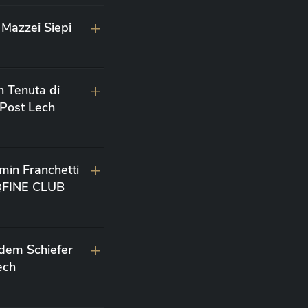
Mazzei Siepi
n Tenuta di
 Post Lech
min Franchetti
 @FINE CLUB
 dem Schiefer
ech