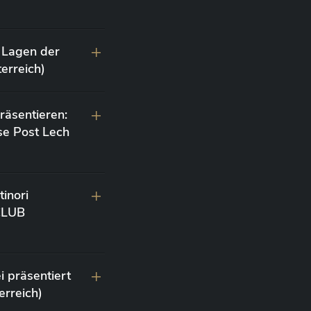
 Lagen der
erreich)
räsentieren:
se Post Lech
inori
 CLUB
i präsentiert
erreich)