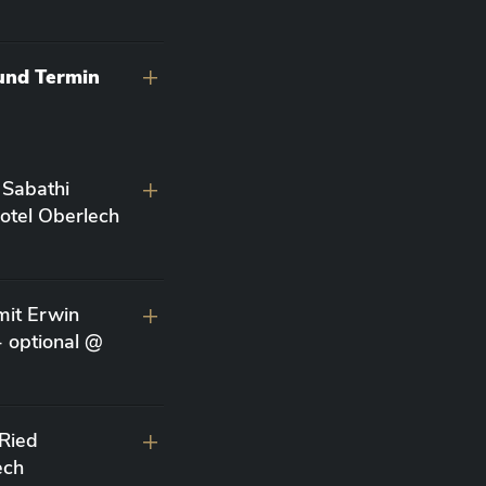
 und Termin
 Sabathi
otel Oberlech
it Erwin
- optional @
 Ried
ech