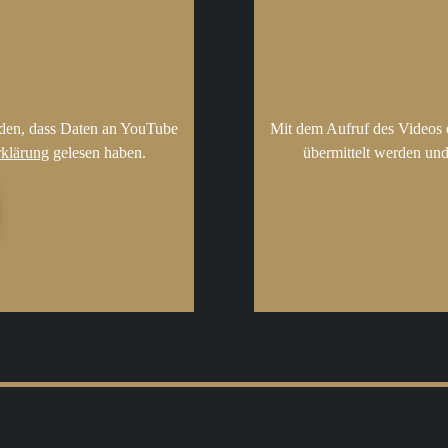
nden, dass Daten an YouTube
Mit dem Aufruf des Videos 
rklärung
gelesen haben.
übermittelt werden und