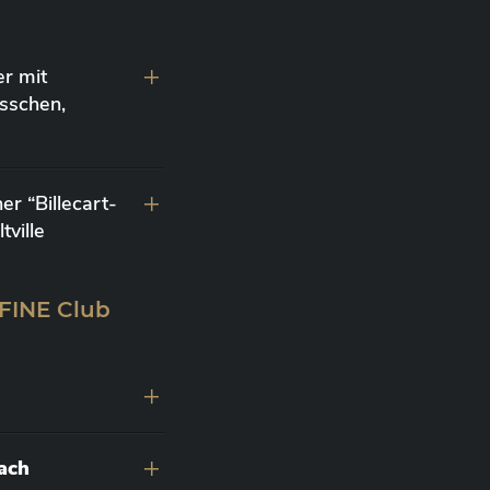
r mit
sschen,
r “Billecart-
ville
 FINE Club
nach