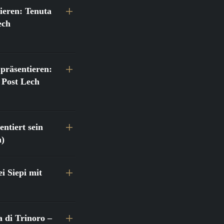
ieren: Tenuta
ech
präsentieren:
 Post Lech
ntiert sein
h)
 Siepi mit
a di Trinoro –