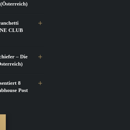
(Österreich)
anchetti
@FINE CLUB
hiefer – Die
terreich)
entiert 8
bhouse Post