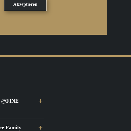
ei @FINE
ace Family