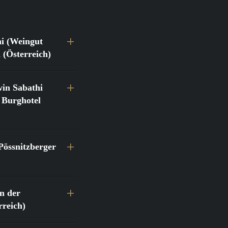
hi (Weingut
 (Österreich)
in Sabathi
 Burghotel
Pössnitzberger
n der
reich)