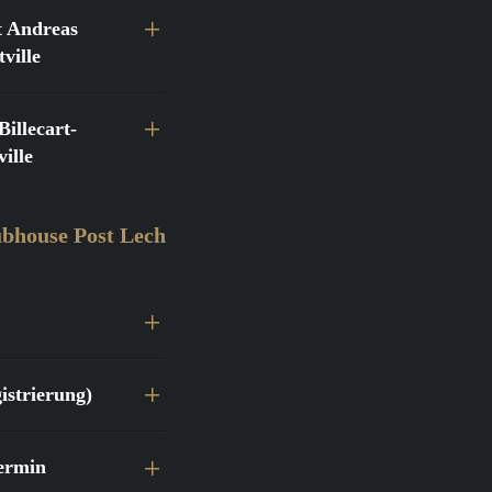
 Andreas
ville
llecart-
ille
bhouse Post Lech
istrierung)
ermin