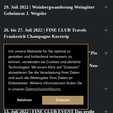
29. Juli 2022
| Weinbergwanderung Weingüter
Geheimrat J. Wegeler
26. bis 27. Juli 2022
| FINE CLUB Travels
Frankreich Champagne Kurztrip
Um unsere Webseite für Sie optimal zu
22. Juli 2022
| FINE CLUB Private Dinner "Pio
gestalten und fortlaufend verbessern zu
Cesare" mit Tochter Frederica Pio Boffa @
können, verwenden wir Cookies und ähnliche
FINE CLUB Clubhouse Alter Haferkasten, Neu-
Technologien. Mit einem Klick auf "Zulassen"
Isenburg
akzeptieren Sie die Verarbeitung Ihrer Daten
und auch die Weitergabe Ihrer Daten an
Drittanbieter. Weitere Informationen finden Sie
21. bis 22. Juli 2022
| FINE CLUB Travels
in unserer
Datenschutzerklärung.
Frankreich Burgund Kurztrip
Ablehnen
Zulassen
13. Juli 2022
| FINE CLUB EVENT Das große