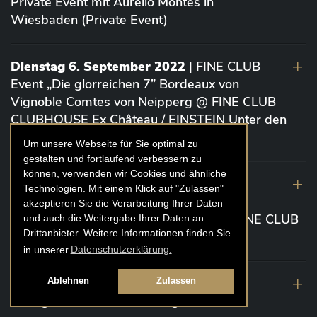
Private Event mit Aurelio Montes in
Wiesbaden (Private Event)
Dienstag 6. September 2022
| FINE CLUB
Event „Die glorreichen 7” Bordeaux von
Vignoble Comtes von Neipperg @ FINE CLUB
CLUBHOUSE Ex Château / EINSTEIN Unter den
Linden (Berlin)
Um unsere Webseite für Sie optimal zu
gestalten und fortlaufend verbessern zu
können, verwenden wir Cookies und ähnliche
19. August 2022
| FINE CLUB Academy
Technologien. Mit einem Klick auf "Zulassen"
Caviar „Die glorreichen 7“ Riesling Große
akzeptieren Sie die Verarbeitung Ihrer Daten
Gewächse von der Mosel aus 2020 @ FINE CLUB
und auch die Weitergabe Ihrer Daten an
Drittanbieter. Weitere Informationen finden Sie
Clubhouse Prunier Cologne (Köln)
in unserer
Datenschutzerklärung.
29. Juli 2022
| Weinbergwanderung
Ablehnen
Zulassen
Weingüter Geheimrat J. Wegeler