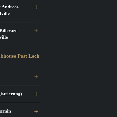
 Andreas
ville
llecart-
ille
bhouse Post Lech
istrierung)
ermin