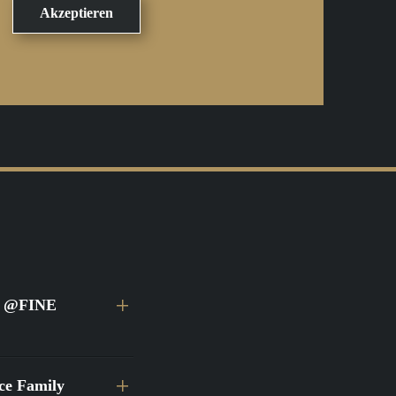
ei @FINE
ace Family