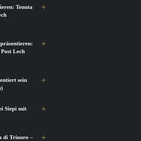
ieren: Tenuta
ech
präsentieren:
 Post Lech
ntiert sein
h)
 Siepi mit
a di Trinoro –