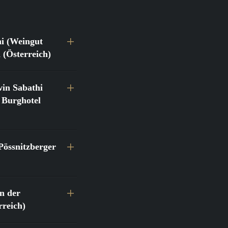
hi (Weingut
 (Österreich)
in Sabathi
 Burghotel
Pössnitzberger
n der
reich)