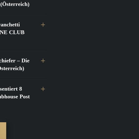
(Österreich)
anchetti
@FINE CLUB
hiefer – Die
terreich)
entiert 8
bhouse Post