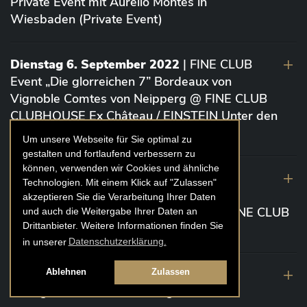
Private Event mit Aurelio Montes in
Wiesbaden (Private Event)
Dienstag 6. September 2022
| FINE CLUB
Event „Die glorreichen 7” Bordeaux von
Vignoble Comtes von Neipperg @ FINE CLUB
CLUBHOUSE Ex Château / EINSTEIN Unter den
Linden (Berlin)
Um unsere Webseite für Sie optimal zu
gestalten und fortlaufend verbessern zu
können, verwenden wir Cookies und ähnliche
19. August 2022
| FINE CLUB Academy
Technologien. Mit einem Klick auf "Zulassen"
Caviar „Die glorreichen 7“ Riesling Große
akzeptieren Sie die Verarbeitung Ihrer Daten
Gewächse von der Mosel aus 2020 @ FINE CLUB
und auch die Weitergabe Ihrer Daten an
Drittanbieter. Weitere Informationen finden Sie
Clubhouse Prunier Cologne (Köln)
in unserer
Datenschutzerklärung.
29. Juli 2022
| Weinbergwanderung
Ablehnen
Zulassen
Weingüter Geheimrat J. Wegeler