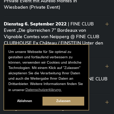
Private Event mit Aurelio Montes in
Wiesbaden (Private Event)
Dienstag 6. September 2022
| FINE CLUB
Event „Die glorreichen 7” Bordeaux von
Vignoble Comtes von Neipperg @ FINE CLUB
CLUBHOUSE Ex Château / EINSTEIN Unter den
Linden (Berlin)
Um unsere Webseite für Sie optimal zu
gestalten und fortlaufend verbessern zu
können, verwenden wir Cookies und ähnliche
19. August 2022
| FINE CLUB Academy
Technologien. Mit einem Klick auf "Zulassen"
Caviar „Die glorreichen 7“ Riesling Große
akzeptieren Sie die Verarbeitung Ihrer Daten
Gewächse von der Mosel aus 2020 @ FINE CLUB
und auch die Weitergabe Ihrer Daten an
Drittanbieter. Weitere Informationen finden Sie
Clubhouse Prunier Cologne (Köln)
in unserer
Datenschutzerklärung.
29. Juli 2022
| Weinbergwanderung
Ablehnen
Zulassen
Weingüter Geheimrat J. Wegeler