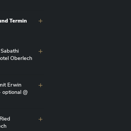
 und Termin
 Sabathi
otel Oberlech
it Erwin
- optional @
 Ried
ech