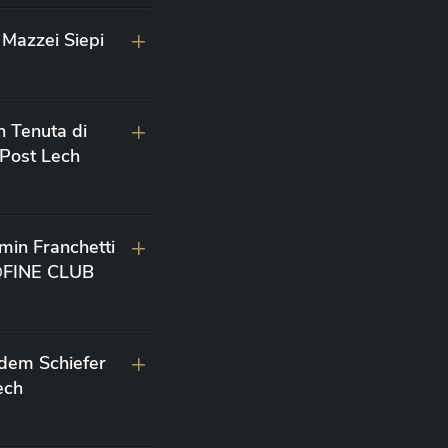
Mazzei Siepi
n Tenuta di
 Post Lech
min Franchetti
 @FINE CLUB
 dem Schiefer
ech