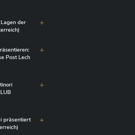
 Lagen der
erreich)
räsentieren:
se Post Lech
inori
 CLUB
i präsentiert
erreich)