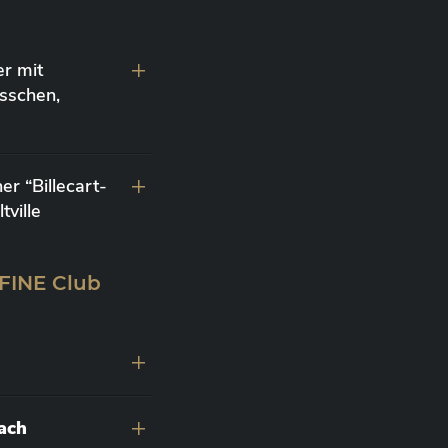
r mit
sschen,
r “Billecart-
ville
 FINE Club
nach