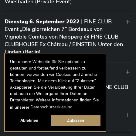
Wiesbaden (Private Event)
Dienstag 6. September 2022
| FINE CLUB
Event „Die glorreichen 7” Bordeaux von
Vignoble Comtes von Neipperg @ FINE CLUB
CLUBHOUSE Ex Château / EINSTEIN Unter den
Linden (Berlin)
Um unsere Webseite für Sie optimal zu
gestalten und fortlaufend verbessern zu
19. August 2022
| FINE CLUB Academy
können, verwenden wir Cookies und ähnliche
Caviar „Die glorreichen 7“ Riesling Große
Technologien. Mit einem Klick auf "Zulassen"
Gewächse von der Mosel aus 2020 @ FINE CLUB
akzeptieren Sie die Verarbeitung Ihrer Daten
und auch die Weitergabe Ihrer Daten an
Clubhouse Prunier Cologne (Köln)
Drittanbieter. Weitere Informationen finden Sie
in unserer
Datenschutzerklärung.
29. Juli 2022
| Weinbergwanderung
Ablehnen
Zulassen
Weingüter Geheimrat J. Wegeler