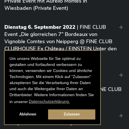
Private Event mit Aurelio Montes in
Wiesbaden (Private Event)
Dienstag 6. September 2022
| FINE CLUB
Event „Die glorreichen 7” Bordeaux von
Vignoble Comtes von Neipperg @ FINE CLUB
CLUBHOUSE Ex Château / EINSTEIN Unter den
Linden (Berlin)
Um unsere Webseite für Sie optimal zu
gestalten und fortlaufend verbessern zu
können, verwenden wir Cookies und ähnliche
19. August 2022
| FINE CLUB Academy
Technologien. Mit einem Klick auf "Zulassen"
Caviar „Die glorreichen 7“ Riesling Große
akzeptieren Sie die Verarbeitung Ihrer Daten
Gewächse von der Mosel aus 2020 @ FINE CLUB
und auch die Weitergabe Ihrer Daten an
Drittanbieter. Weitere Informationen finden Sie
Clubhouse Prunier Cologne (Köln)
in unserer
Datenschutzerklärung.
29. Juli 2022
| Weinbergwanderung
Ablehnen
Zulassen
Weingüter Geheimrat J. Wegeler