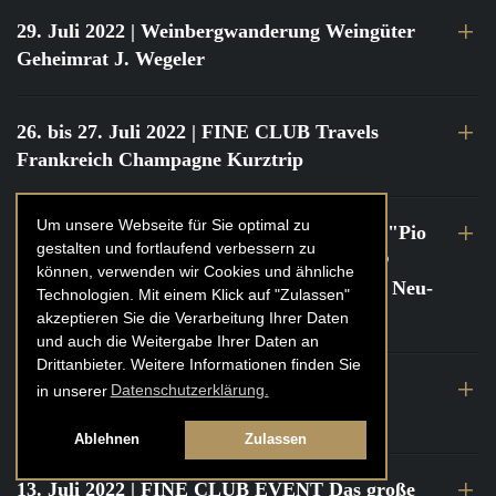
29. Juli 2022
| Weinbergwanderung Weingüter
Geheimrat J. Wegeler
26. bis 27. Juli 2022
| FINE CLUB Travels
Frankreich Champagne Kurztrip
Um unsere Webseite für Sie optimal zu
22. Juli 2022
| FINE CLUB Private Dinner "Pio
gestalten und fortlaufend verbessern zu
Cesare" mit Tochter Frederica Pio Boffa @
können, verwenden wir Cookies und ähnliche
FINE CLUB Clubhouse Alter Haferkasten, Neu-
Technologien. Mit einem Klick auf "Zulassen"
Isenburg
akzeptieren Sie die Verarbeitung Ihrer Daten
und auch die Weitergabe Ihrer Daten an
Drittanbieter. Weitere Informationen finden Sie
21. bis 22. Juli 2022
| FINE CLUB Travels
in unserer
Datenschutzerklärung.
Frankreich Burgund Kurztrip
Ablehnen
Zulassen
13. Juli 2022
| FINE CLUB EVENT Das große