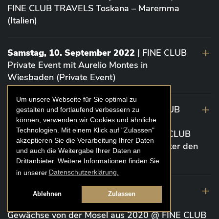
FINE CLUB TRAVELS Toskana – Maremma
(Italien)
Samstag, 10. September 2022
| FINE CLUB
Private Event mit Aurelio Montes in
Wiesbaden (Private Event)
Um unsere Webseite für Sie optimal zu
Dienstag 6. September 2022
| FINE CLUB
gestalten und fortlaufend verbessern zu
können, verwenden wir Cookies und ähnliche
Event „Die glorreichen 7” Bordeaux von
Technologien. Mit einem Klick auf "Zulassen"
Vignoble Comtes von Neipperg @ FINE CLUB
akzeptieren Sie die Verarbeitung Ihrer Daten
CLUBHOUSE Ex Château / EINSTEIN Unter den
und auch die Weitergabe Ihrer Daten an
Linden (Berlin)
Drittanbieter. Weitere Informationen finden Sie
in unserer
Datenschutzerklärung.
19. August 2022
| FINE CLUB Academy
Ablehnen
Zulassen
Caviar „Die glorreichen 7“ Riesling Große
Gewächse von der Mosel aus 2020 @ FINE CLUB