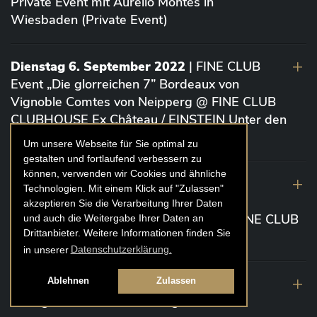
Private Event mit Aurelio Montes in
Wiesbaden (Private Event)
Dienstag 6. September 2022
| FINE CLUB
Event „Die glorreichen 7” Bordeaux von
Vignoble Comtes von Neipperg @ FINE CLUB
CLUBHOUSE Ex Château / EINSTEIN Unter den
Linden (Berlin)
Um unsere Webseite für Sie optimal zu
gestalten und fortlaufend verbessern zu
können, verwenden wir Cookies und ähnliche
19. August 2022
| FINE CLUB Academy
Technologien. Mit einem Klick auf "Zulassen"
Caviar „Die glorreichen 7“ Riesling Große
akzeptieren Sie die Verarbeitung Ihrer Daten
Gewächse von der Mosel aus 2020 @ FINE CLUB
und auch die Weitergabe Ihrer Daten an
Drittanbieter. Weitere Informationen finden Sie
Clubhouse Prunier Cologne (Köln)
in unserer
Datenschutzerklärung.
29. Juli 2022
| Weinbergwanderung
Ablehnen
Zulassen
Weingüter Geheimrat J. Wegeler