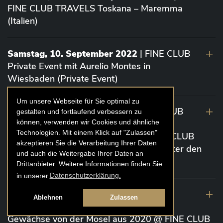
FINE CLUB TRAVELS Toskana – Maremma
(Italien)
Samstag, 10. September 2022
| FINE CLUB
Private Event mit Aurelio Montes in
Wiesbaden (Private Event)
Um unsere Webseite für Sie optimal zu
Dienstag 6. September 2022
| FINE CLUB
gestalten und fortlaufend verbessern zu
können, verwenden wir Cookies und ähnliche
Event „Die glorreichen 7” Bordeaux von
Technologien. Mit einem Klick auf "Zulassen"
Vignoble Comtes von Neipperg @ FINE CLUB
akzeptieren Sie die Verarbeitung Ihrer Daten
CLUBHOUSE Ex Château / EINSTEIN Unter den
und auch die Weitergabe Ihrer Daten an
Linden (Berlin)
Drittanbieter. Weitere Informationen finden Sie
in unserer
Datenschutzerklärung.
19. August 2022
| FINE CLUB Academy
Ablehnen
Zulassen
Caviar „Die glorreichen 7“ Riesling Große
Gewächse von der Mosel aus 2020 @ FINE CLUB