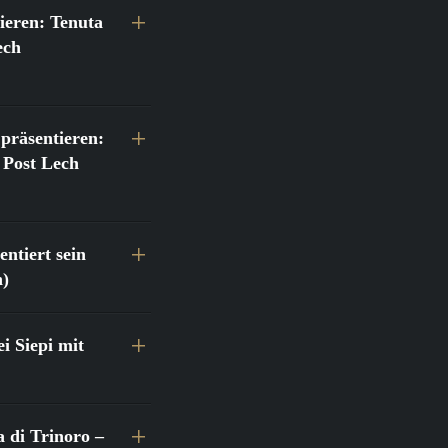
ieren: Tenuta
ech
präsentieren:
 Post Lech
ntiert sein
h)
 Siepi mit
a di Trinoro –