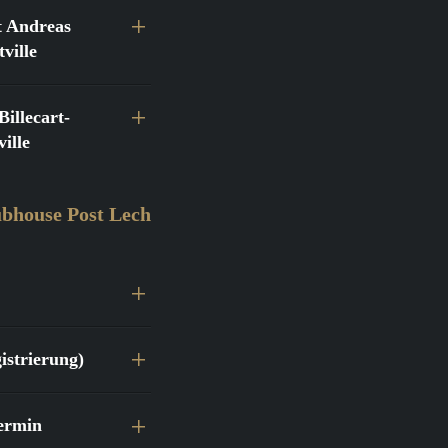
 Andreas
ville
llecart-
ille
bhouse Post Lech
istrierung)
ermin