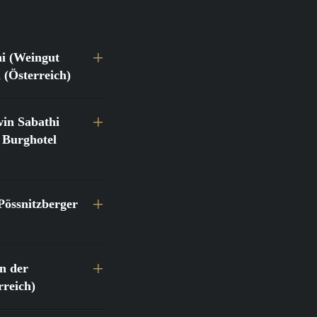
hi (Weingut
 (Österreich)
in Sabathi
 Burghotel
Pössnitzberger
n der
reich)