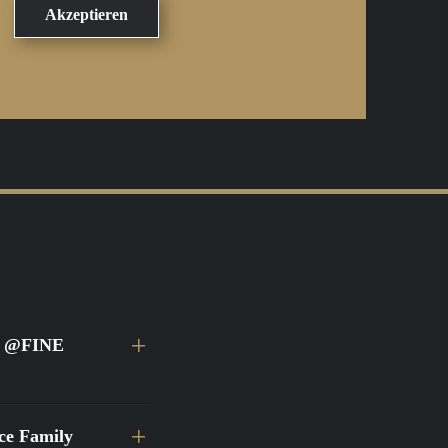
ei @FINE
ace Family