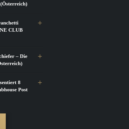
(Österreich)
anchetti
@FINE CLUB
hiefer – Die
terreich)
entiert 8
bhouse Post