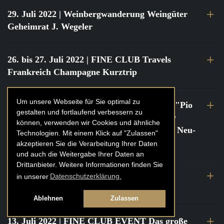
29. Juli 2022
| Weinbergwanderung Weingüter
Geheimrat J. Wegeler
26. bis 27. Juli 2022
| FINE CLUB Travels
Frankreich Champagne Kurztrip
Um unsere Webseite für Sie optimal zu
22. Juli 2022
| FINE CLUB Private Dinner "Pio
gestalten und fortlaufend verbessern zu
Cesare" mit Tochter Frederica Pio Boffa @
können, verwenden wir Cookies und ähnliche
FINE CLUB Clubhouse Alter Haferkasten, Neu-
Technologien. Mit einem Klick auf "Zulassen"
Isenburg
akzeptieren Sie die Verarbeitung Ihrer Daten
und auch die Weitergabe Ihrer Daten an
Drittanbieter. Weitere Informationen finden Sie
21. bis 22. Juli 2022
| FINE CLUB Travels
in unserer
Datenschutzerklärung.
Frankreich Burgund Kurztrip
Ablehnen
Zulassen
13. Juli 2022
| FINE CLUB EVENT Das große