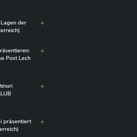
 Lagen der
erreich)
räsentieren:
se Post Lech
inori
 CLUB
i präsentiert
erreich)