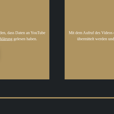
nden, dass Daten an YouTube
Mit dem Aufruf des Videos 
rklärung
gelesen haben.
übermittelt werden und