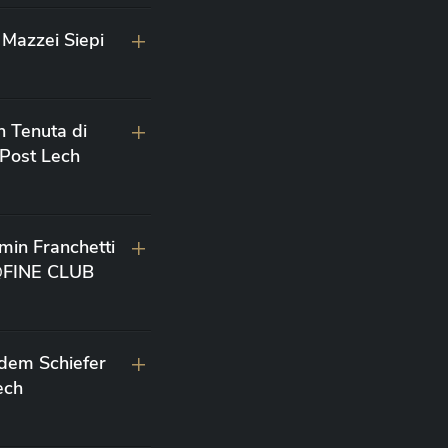
Mazzei Siepi
n Tenuta di
 Post Lech
min Franchetti
 @FINE CLUB
 dem Schiefer
ech