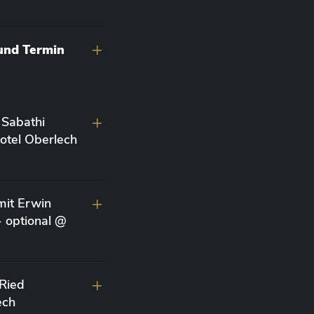
 und Termin
 Sabathi
otel Oberlech
it Erwin
- optional @
 Ried
ech