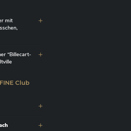
r mit
sschen,
r “Billecart-
ville
 FINE Club
nach