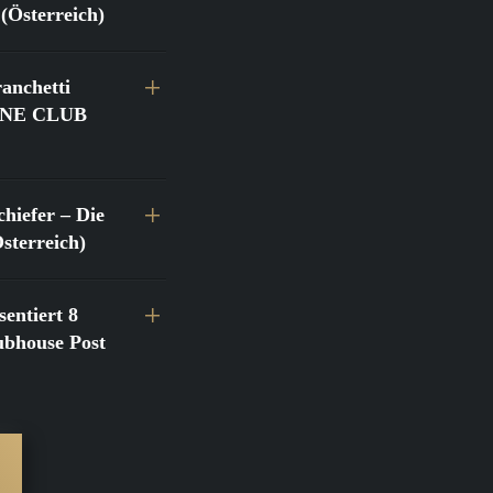
(Österreich)
anchetti
@FINE CLUB
hiefer – Die
terreich)
entiert 8
bhouse Post