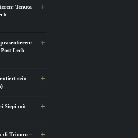
ieren: Tenuta
ech
präsentieren:
 Post Lech
ntiert sein
h)
 Siepi mit
a di Trinoro –