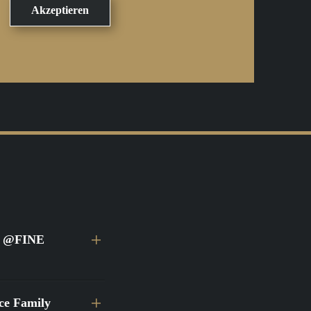
ei @FINE
ace Family