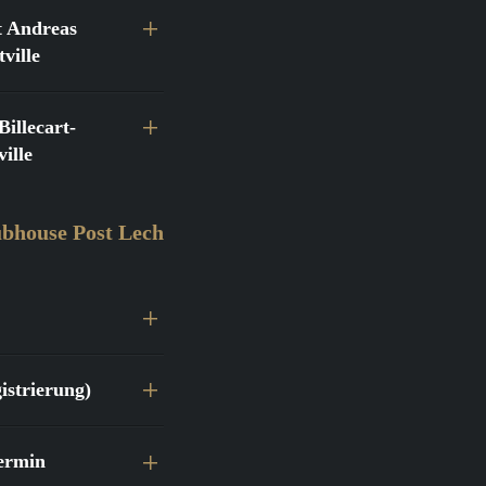
 Andreas
ville
llecart-
ille
bhouse Post Lech
istrierung)
ermin