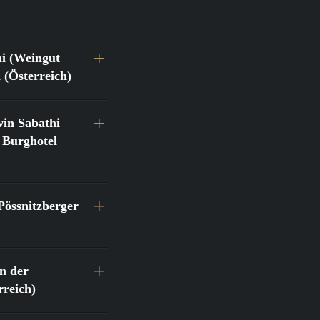
hi (Weingut
 (Österreich)
in Sabathi
 Burghotel
Pössnitzberger
n der
reich)