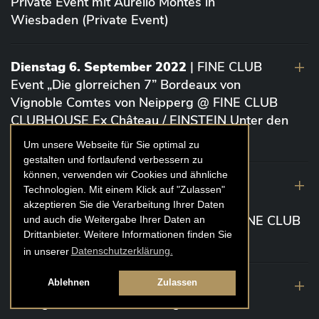
Private Event mit Aurelio Montes in
Wiesbaden (Private Event)
Dienstag 6. September 2022
| FINE CLUB
Event „Die glorreichen 7” Bordeaux von
Vignoble Comtes von Neipperg @ FINE CLUB
CLUBHOUSE Ex Château / EINSTEIN Unter den
Linden (Berlin)
Um unsere Webseite für Sie optimal zu
gestalten und fortlaufend verbessern zu
können, verwenden wir Cookies und ähnliche
19. August 2022
| FINE CLUB Academy
Technologien. Mit einem Klick auf "Zulassen"
Caviar „Die glorreichen 7“ Riesling Große
akzeptieren Sie die Verarbeitung Ihrer Daten
Gewächse von der Mosel aus 2020 @ FINE CLUB
und auch die Weitergabe Ihrer Daten an
Drittanbieter. Weitere Informationen finden Sie
Clubhouse Prunier Cologne (Köln)
in unserer
Datenschutzerklärung.
29. Juli 2022
| Weinbergwanderung
Ablehnen
Zulassen
Weingüter Geheimrat J. Wegeler