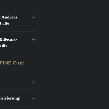
 Andreas
ville
llecart-
ille
 FINE Club
istrierung)