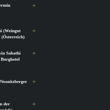
ermin
hi (Weingut
 (Österreich)
in Sabathi
 Burghotel
Pössnitzberger
n der
reich)