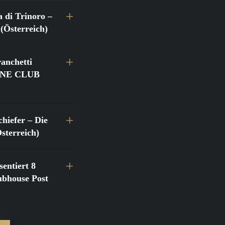
a di Trinoro –
(Österreich)
anchetti
@FINE CLUB
hiefer – Die
terreich)
entiert 8
bhouse Post