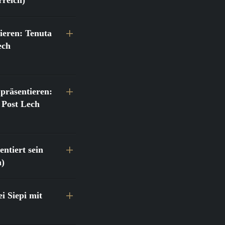
ieren: Tenuta
ech
präsentieren:
 Post Lech
ntiert sein
h)
 Siepi mit