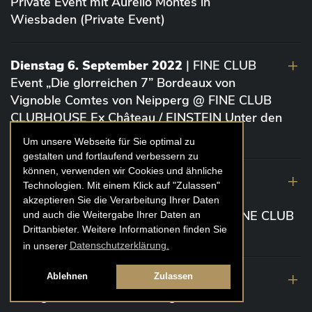
Private Event mit Aurelio Montes in
Wiesbaden (Private Event)
Dienstag 6. September 2022
| FINE CLUB
Event „Die glorreichen 7” Bordeaux von
Vignoble Comtes von Neipperg @ FINE CLUB
CLUBHOUSE Ex Château / EINSTEIN Unter den
Linden (Berlin)
Um unsere Webseite für Sie optimal zu
gestalten und fortlaufend verbessern zu
können, verwenden wir Cookies und ähnliche
19. August 2022
| FINE CLUB Academy
Technologien. Mit einem Klick auf "Zulassen"
Caviar „Die glorreichen 7“ Riesling Große
akzeptieren Sie die Verarbeitung Ihrer Daten
Gewächse von der Mosel aus 2020 @ FINE CLUB
und auch die Weitergabe Ihrer Daten an
Drittanbieter. Weitere Informationen finden Sie
Clubhouse Prunier Cologne (Köln)
in unserer
Datenschutzerklärung.
29. Juli 2022
| Weinbergwanderung
Ablehnen
Zulassen
Weingüter Geheimrat J. Wegeler